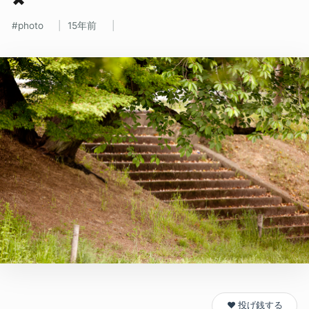
photo
15年前
❤️ 投げ銭する