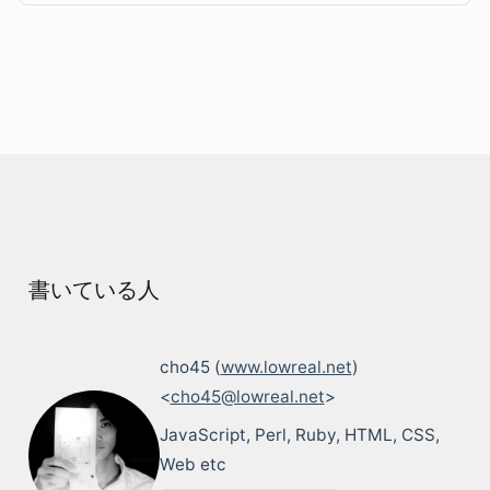
書いている人
cho45 (
www.lowreal.net
)
<
cho45@lowreal.net
>
JavaScript, Perl, Ruby, HTML, CSS,
Web etc