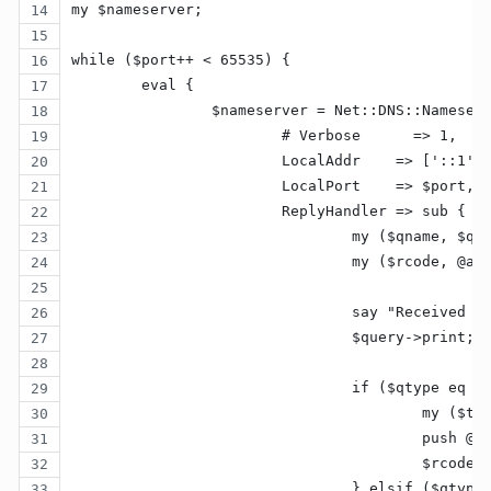
my $nameserver;
while ($port++ < 65535) {
	eval {
		$nameserver = Net::DNS::Nameser
			# Verbose      => 1,
			LocalAddr    => ['::1'
			LocalPort    => $port,
			ReplyHandler => sub {
				my ($qname, 
				my ($rcode, @
				say "Receive
				$query->print;
				if ($qtype eq "
					my 
					pus
					$rco
				} elsif ($qtyp