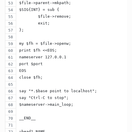
$file->parent->mkpath;
$SIG{INT} = sub {
	$file->remove;
	exit;
};
my $fh = $file->openw;
print $fh <<EOS;
nameserver 127.0.0.1
port $port
EOS
close $fh;
say "*.$base point to localhost";
say "Ctrl-C to stop";
$nameserver->main_loop;
__END__
=head1 NAME