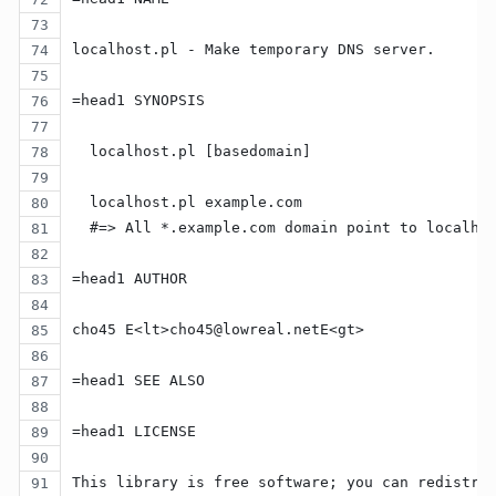
localhost.pl - Make temporary DNS server.
=head1 SYNOPSIS
  localhost.pl [basedomain]
  localhost.pl example.com
  #=> All *.example.com domain point to localho
=head1 AUTHOR
cho45 E<lt>cho45@lowreal.netE<gt>
=head1 SEE ALSO
=head1 LICENSE
This library is free software; you can redistri