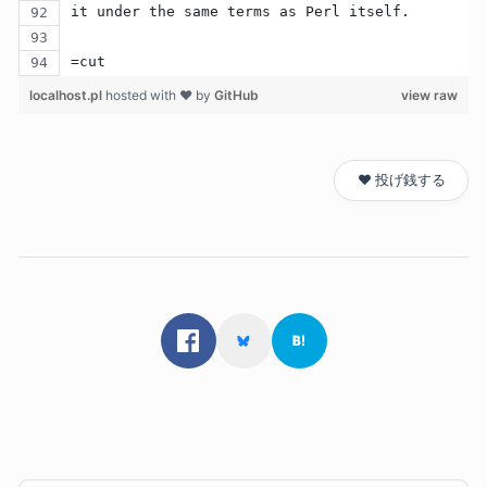
it under the same terms as Perl itself.
=cut
localhost.pl
hosted with ❤ by
GitHub
view raw
❤️ 投げ銭する