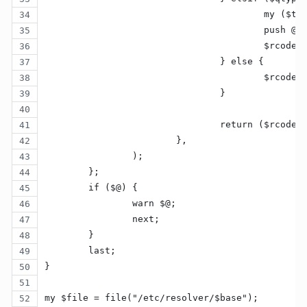
					my (
					pus
					$rco
				} else {
					$rco
				}
				return ($rcod
			},
		);
	};
	if ($@) {
		warn $@;
		next;
	}
	last;
}
my $file = file("/etc/resolver/$base");