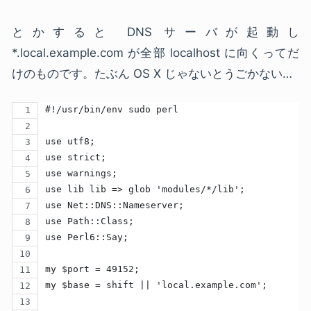
とかすると DNS サーバが起動し
*.local.example.com が全部 localhost に向くってだ
けのものです。たぶん OS X じゃないとうごかない…
#!/usr/bin/env sudo perl
use utf8;
use strict;
use warnings;
use lib lib => glob 'modules/*/lib';
use Net::DNS::Nameserver;
use Path::Class;
use Perl6::Say;
my $port = 49152;
my $base = shift || 'local.example.com';