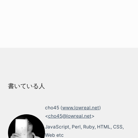
書いている人
cho45 (
www.lowreal.net
)
<
cho45@lowreal.net
>
JavaScript, Perl, Ruby, HTML, CSS,
Web etc