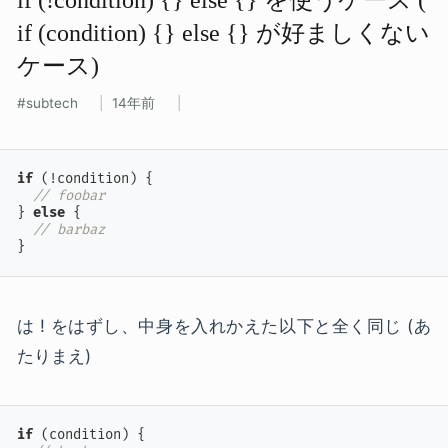
if (condition) {} else {} が​好ましくない​
ケース)
subtech
14年前
if
 (!condition) {

// foobar
} 
else
 {

// barbaz
}
は ! をはずし、中身を入れかえた以下と全く同じ (あ
たりまえ)
if
 (condition) {
