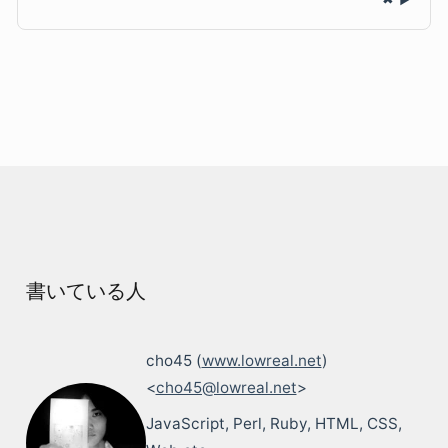
書いている人
cho45 (
www.lowreal.net
)
<
cho45@lowreal.net
>
JavaScript, Perl, Ruby, HTML, CSS,