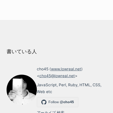
書いている人
cho45 (
www.lowreal.net
)
<
cho45@lowreal.net
>
JavaScript, Perl, Ruby, HTML, CSS,
Web etc
Follow
@cho45
アーカイブ
検索