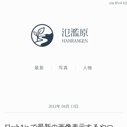
via IPv4 h2
最新
写真
人物
2012年 04月 13日
FlashAir で​最新の​画像表示する​やつ、​