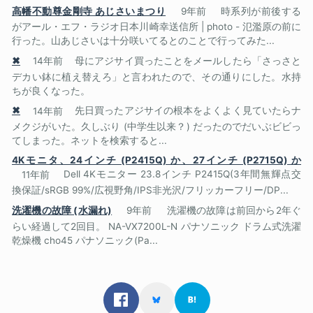
高幡不動尊金剛寺 あじさいまつり
9年前
時系列が前後する
がアール・エフ・ラジオ日本川崎幸送信所 | photo - 氾濫原の前に
行った。山あじさいは十分咲いてるとのことで行ってみた...
✖
14年前
母にアジサイ買ったことをメールしたら「さっさと
デカい鉢に植え替えろ」と言われたので、その通りにした。水持
ちが良くなった。
✖
14年前
先日買ったアジサイの根本をよくよく見ていたらナ
メクジがいた。久しぶり (中学生以来？) だったのでだいぶビビっ
てしまった。ネットを検索すると...
4Kモニタ、24インチ (P2415Q) か、27インチ (P2715Q) か
11年前
Dell 4Kモニター 23.8インチ P2415Q(3年間無輝点交
換保証/sRGB 99%/広視野角/IPS非光沢/フリッカーフリー/DP...
洗濯機の故障 (水漏れ)
9年前
洗濯機の故障は前回から2年ぐ
らい経過して2回目。 NA-VX7200L-N パナソニック ドラム式洗濯
乾燥機 cho45 パナソニック(Pa...