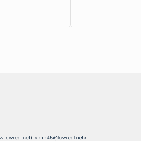
.lowreal.net
) <
cho45@lowreal.net
>