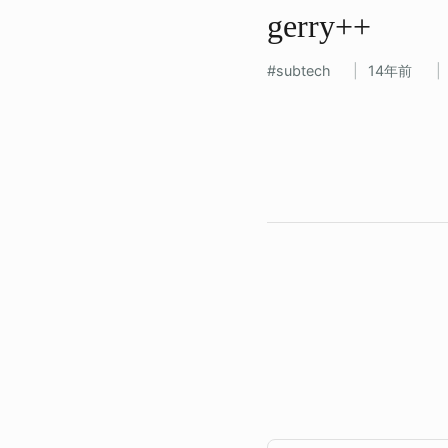
gerry++
subtech
14年前