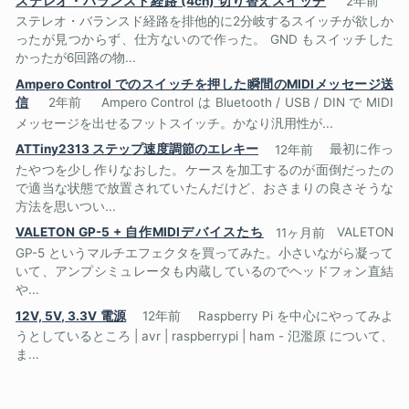
ステレオ・バランスド経路 (4ch) 切り替えスイッチ
2年前
ステレオ・バランスド経路を排他的に2分岐するスイッチが欲しか
ったが見つからず、仕方ないので作った。 GND もスイッチした
かったが6回路の物...
Ampero Control でのスイッチを押した瞬間のMIDIメッセージ送
信
2年前
Ampero Control は Bluetooth / USB / DIN で MIDI
メッセージを出せるフットスイッチ。かなり汎用性が...
ATTiny2313 ステップ速度調節のエレキー
12年前
最初に作っ
たやつを少し作りなおした。ケースを加工するのが面倒だったの
で適当な状態で放置されていたんだけど、おさまりの良さそうな
方法を思いつい...
VALETON GP-5 + 自作MIDIデバイスたち
11ヶ月前
VALETON
GP-5 というマルチエフェクタを買ってみた。小さいながら凝って
いて、アンプシミュレータも内蔵しているのでヘッドフォン直結
や...
12V, 5V, 3.3V 電源
12年前
Raspberry Pi を中心にやってみよ
うとしているところ | avr | raspberrypi | ham - 氾濫原 について、
ま...