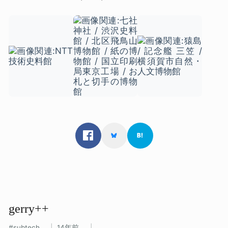
gerry++
subtech
14年前