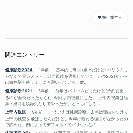
❤️ 投げ銭する
関連エントリー
健康診断2024
1年前
基本的に毎回 (嫌々だけど) バリウムじ
ゃなくて胃カメラ・上部内視鏡を選択していて、かつ2021年から
は鎮静剤も使うようにお願いしている。健...
健康診断2021
5年前
前年はバリウムだったけど(予約変更す
るのが面倒だったから)、今回は内視鏡にした。 上部内視鏡は経
鼻・経口を鎮静剤なしでやったが、どっちにしろ...
上部内視鏡
9年前
そういえば健康診断。去年は理由をつけて
上部の検査を飛ばしたんだけど、今年は断わる理由がなかったの
で諦めた。例によってデフォルトでバリウムなの...