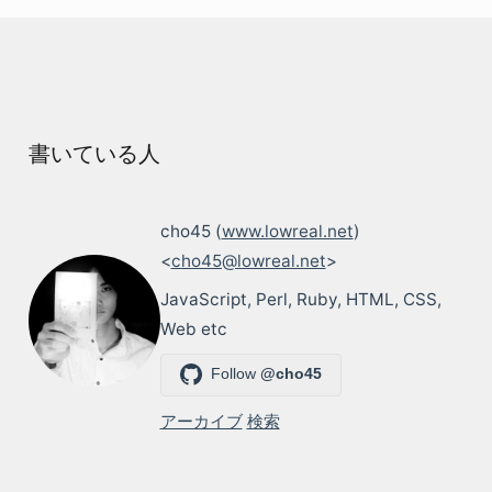
書いている人
cho45 (
www.lowreal.net
)
<
cho45@lowreal.net
>
JavaScript, Perl, Ruby, HTML, CSS,
Web etc
Follow
@cho45
アーカイブ
検索