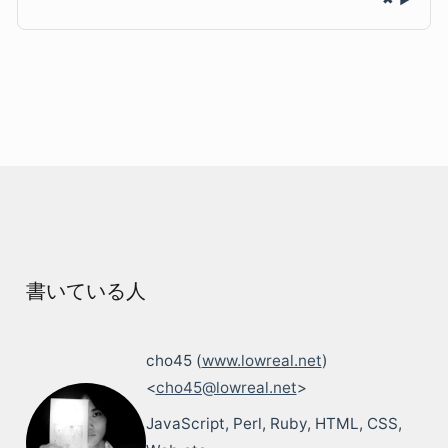
書いている人
cho45 (
www.lowreal.net
)
<
cho45@lowreal.net
>
JavaScript, Perl, Ruby, HTML, CSS,