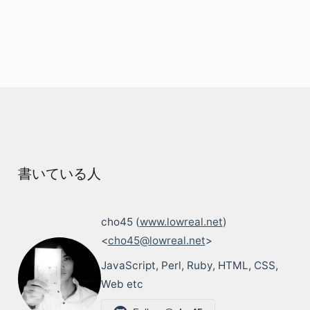
書いている人
cho45 (
www.lowreal.net
)
<
cho45@lowreal.net
>
JavaScript, Perl, Ruby, HTML, CSS,
Web etc