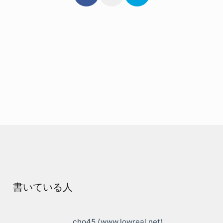
書いている人
cho45 (
www.lowreal.net
)