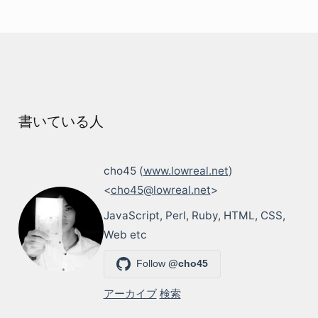
書いている人
cho45 (
www.lowreal.net
)
<
cho45@lowreal.net
>
JavaScript, Perl, Ruby, HTML, CSS,
Web etc
Follow
@cho45
アーカイブ
検索