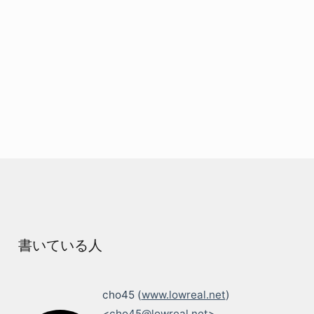
書いている人
cho45 (
www.lowreal.net
)
<
cho45@lowreal.net
>