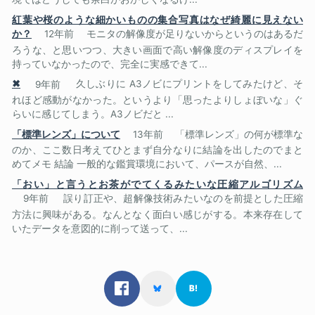
紅葉や桜のような細かいものの集合写真はなぜ綺麗に見えない
か？
12年前
モニタの解像度が足りないからというのはあるだ
ろうな、と思いつつ、大きい画面で高い解像度のディスプレイを
持っていなかったので、完全に実感できて...
✖
9年前
久しぶりに A3ノビにプリントをしてみたけど、そ
れほど感動がなかった。というより「思ったよりしょぼいな」ぐ
らいに感じてしまう。A3ノビだと ...
「標準レンズ」について
13年前
「標準レンズ」の何が標準な
のか、ここ数日考えてひとまず自分なりに結論を出したのでまと
めてメモ 結論 一般的な鑑賞環境において、パースが自然、...
「おい」と言うとお茶がでてくるみたいな圧縮アルゴリズム
9年前
誤り訂正や、超解像技術みたいなのを前提とした圧縮
方法に興味がある。なんとなく面白い感じがする。本来存在して
いたデータを意図的に削って送って、...