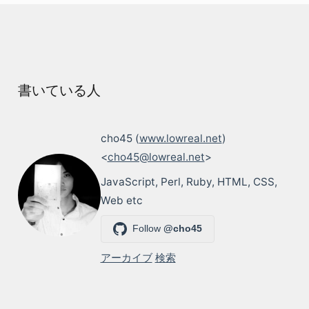
書いている人
cho45 (
www.lowreal.net
)
<
cho45@lowreal.net
>
JavaScript, Perl, Ruby, HTML, CSS,
Web etc
Follow
@cho45
アーカイブ
検索