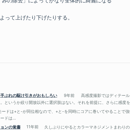
すみの除去」によってかなり全体的に綺麗になる
よって上げたり下げたりする。
と手ぶれの駆け引きがおもしろい
9年前
高感度撮影ではディテール
。というか絞り開放以外に選択肢はない。それを前提に、さらに感度を..
ンモードは+と-が同位相なので、+と-を同時にコアに巻いてやることで
ドは...
ションの覚書
11年前
久しぶりにやるとカラーマネジメントまわりの