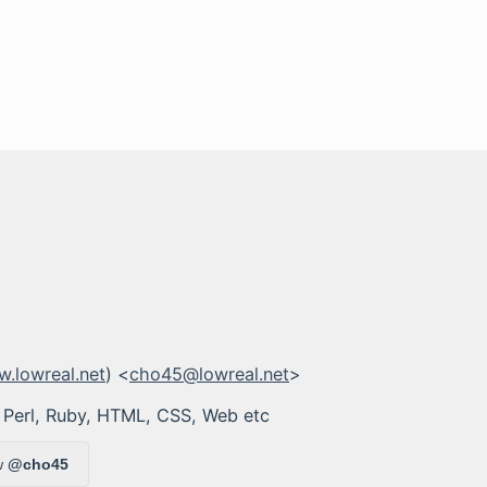
.lowreal.net
) <
cho45@lowreal.net
>
 Perl, Ruby, HTML, CSS, Web etc
w
@cho45