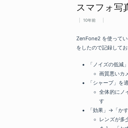
スマフォ写真を​
10年前
ZenFone2 を
をしたので記録してお
「ノイズの低減
画質悪いカ
「シャープ」を
全体的にノ
す
「効果」→「か
レンズが多