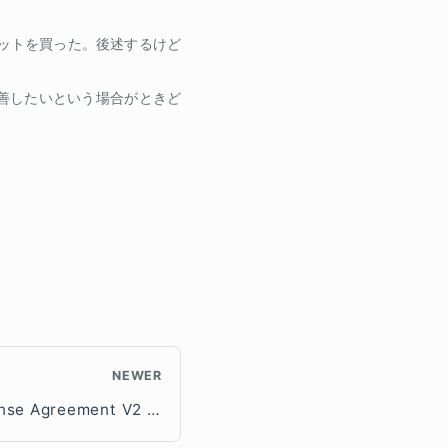
SS のキットを買った。後述するけど
善したいという場合がときど
NEWER
MCD-ST Liberty SW License Agreement V2 はフリーなライセンスか？