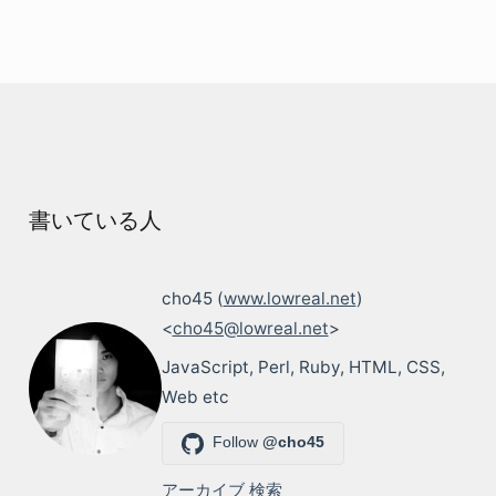
書いている人
cho45 (
www.lowreal.net
)
<
cho45@lowreal.net
>
JavaScript, Perl, Ruby, HTML, CSS,
Web etc
Follow
@cho45
アーカイブ
検索