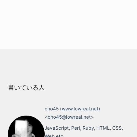
書いている人
cho45 (
www.lowreal.net
)
<
cho45@lowreal.net
>
JavaScript, Perl, Ruby, HTML, CSS,
Web etc