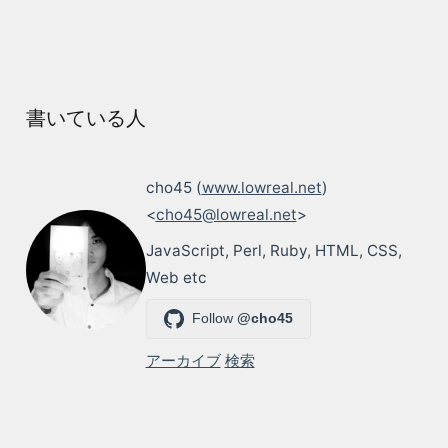
書いている人
cho45 (
www.lowreal.net
)
<
cho45@lowreal.net
>
JavaScript, Perl, Ruby, HTML, CSS,
Web etc
Follow
@cho45
アーカイブ
検索