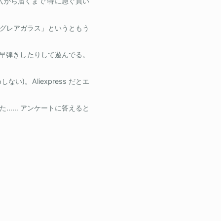
om/ 購入から届くまで 特に急ぐ買い
グレアガラス」というともう
に早弾きしたりして遊んでる。
い)。Aliexpress だとエ
があたった…… アンケートに答えると