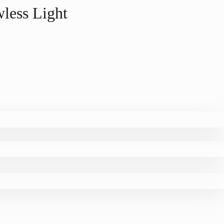
ess Light
。