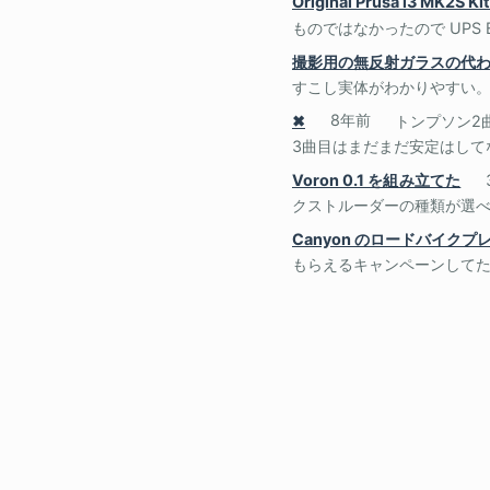
Original Prusa i3 MK2
ものではなかったので UPS Ex
撮影用の無反射ガラスの代
すこし実体がわかりやすい。
✖
8年前
トンプソン2
3曲目はまだまだ安定はしてな
Voron 0.1 を組み立てた
クストルーダーの種類が選べな
Canyon のロードバイク
もらえるキャンペーンしてた