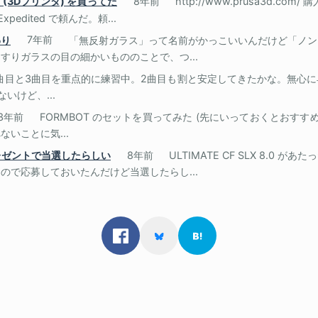
S Kit (3Dプリンタ) を買ってた
8年前
http://www.prusa3d.c
pedited で頼んだ。頼...
わり
7年前
「無反射ガラス」って名前がかっこいいんだけど「ノン
すりガラスの目の細かいもののことで、つ...
曲目と3曲目を重点的に練習中。2曲目も割と安定してきたかな。無心
いけど、...
3年前
FORMBOT のセットを買ってみた (先にいっておくとおすすめしな
いことに気...
プレゼントで当選したらしい
8年前
ULTIMATE CF SLX 8.0 
ので応募しておいたんだけど当選したらし...