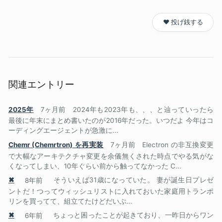
❤️ 投げ銭する
関連エントリー
2025年
7ヶ月前
2024年も2023年も、、、と辿っていったら
最後に年末にまとめ書いたのが2016年だった。いつだよ 今年はコ
ーディングエージェントが急激に...
Chemr (Chemrtron) を再実装
7ヶ月前
Electron の非互換変更
で大幅なアーキテクチャ変更を余儀無くされた時点でやる気がな
くなってしまい、10年ぐらい前から触ってなかった C...
✖
8年前
そういえば31歳になっていた。 妻が誕生日プレゼ
ントだ！つってウィッシュリストに入れておいた家庭用トランポ
リンを買ってて、組立てたけどだいぶ...
✖
6年前
ちょっと困ったことが起きており、一昨日からワン