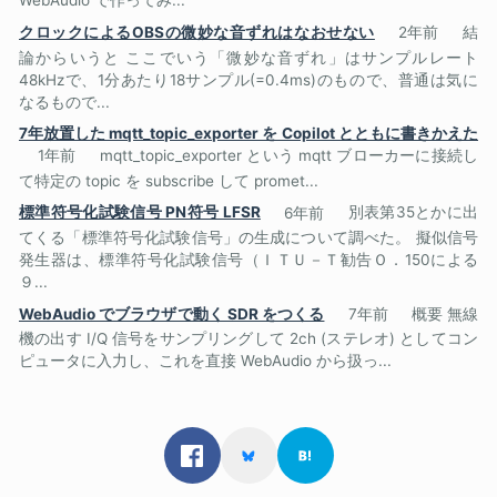
WebAudio で作ってみ...
クロックによるOBSの微妙な音ずれはなおせない
2年前
結
論からいうと ここでいう「微妙な音ずれ」はサンプルレート
48kHzで、1分あたり18サンプル(=0.4ms)のもので、普通は気に
なるもので...
7年放置した mqtt_topic_exporter を Copilot とともに書きかえた
1年前
mqtt_topic_exporter という mqtt ブローカーに接続し
て特定の topic を subscribe して promet...
標準符号化試験信号 PN符号 LFSR
6年前
別表第35とかに出
てくる「標準符号化試験信号」の生成について調べた。 擬似信号
発生器は、標準符号化試験信号（ＩＴＵ－Ｔ勧告Ｏ．150による
９...
WebAudio でブラウザで動く SDR をつくる
7年前
概要 無線
機の出す I/Q 信号をサンプリングして 2ch (ステレオ) としてコン
ピュータに入力し、これを直接 WebAudio から扱っ...