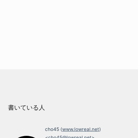
書いている人
cho45 (
www.lowreal.net
)
<
cho45@lowreal.net
>