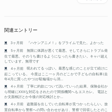
関連エントリー
✖
3ヶ月前
『ハケンアニメ！』をプライムで見た。よかった
✖
5ヶ月前
無限に体調が悪くて最悪。そしてさらにトラブル発
生で最悪。そのうち書けるようになったら書きたい。キャパ超え
しています。無理です
✖
4ヶ月前
呪われてるっぽい。最悪な感じのことが立て続けに
起こっている。 今度はここ一ヶ月のどこかで子どもの自転車(去
年4月に買ったやつ)が駐輪場から消...
✖
4ヶ月前
丁寧に約款について訊いていった結果、保険会社か
ら明確にXXXな対応をされたので関係機関へもエスカレ。 電話と
か文面検討とか今後の対応検討とか...
✖
4ヶ月前
盗難届を出していた自転車が見つかったらしい。放
置自転車から警察への問い合わせがあり、警察で回収したとのこ