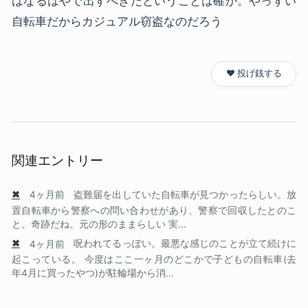
はなるはやで出すべきだということは確か。やっすい
自転車だからカジュアル窃盗なのだろう
❤️ 投げ銭する
関連エントリー
✖
4ヶ月前
盗難届を出していた自転車が見つかったらしい。放
置自転車から警察への問い合わせがあり、警察で回収したとのこ
と。奇跡だね。元の形のままらしい 実...
✖
4ヶ月前
呪われてるっぽい。最悪な感じのことが立て続けに
起こっている。 今度はここ一ヶ月のどこかで子どもの自転車(去
年4月に買ったやつ)が駐輪場から消...