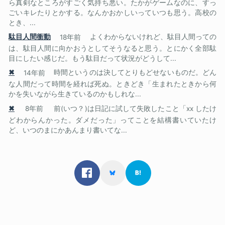
ら真剣なところがすごく気持ち悪い。たかがゲームなのに、すっ
ごいキレたりとかする。なんかおかしいっていつも思う。高校の
とき、...
駄目人間衝動
18年前
よくわからないけれど、駄目人間っての
は、駄目人間に向かおうとしてそうなると思う。とにかく全部駄
目にしたい感じだ。もう駄目だって状況がどうして...
✖
14年前
時間というのは決してとりもどせないものだ。どん
な人間だって時間を経れば死ぬ。ときどき「生まれたときから何
かを失いながら生きているのかもしれな...
✖
8年前
前(いつ？)は日記に試して失敗したこと「xx したけ
どわからんかった。ダメだった」ってことを結構書いていたけ
ど、いつのまにかあんまり書いてな...