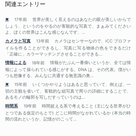
関連エントリー
✖
17年前
世界が美しく見えるのはあなたの眼が美しいからで
しょう、というのをやるのが客観的な写真で、まぁみてください
よ、ぼくの世界はこんな感じなんです、...
カメラと写真
13年前
カメラはセンサーなので、ICC プロファ
イルを作ることができるし、写真に写る物体の色をできるだけ
「正確に」カラーマッチングさせることができる...
情報による
18年前
情報がたぶん一番偉いというか、全ては情
報によって操られている感じがする。DNA は、その代表。僕がい
つも想像する、みんなに共通する無意識の奥...
✖
15年前
いくつかやりようはあると思っていて、例えば、一
切の主観を省いて、客観的な組写真で周りの詳細にすることで、
あるモノの輪郭を写しだすっていうのは...
時間系
19年前
時間超える系で考えること (主になる世界がひ
とつである仮定のもとで) どこに時間がながれているか (本当の時
間の流れというか、記憶がのこって...