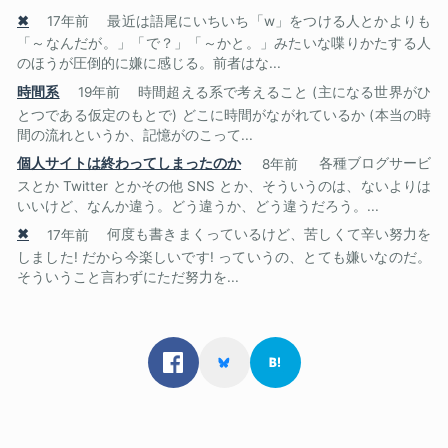
✖
17年前
最近は語尾にいちいち「w」をつける人とかよりも
「～なんだが。」「で？」「～かと。」みたいな喋りかたする人
のほうが圧倒的に嫌に感じる。前者はな...
時間系
19年前
時間超える系で考えること (主になる世界がひ
とつである仮定のもとで) どこに時間がながれているか (本当の時
間の流れというか、記憶がのこって...
個人サイトは終わってしまったのか
8年前
各種ブログサービ
スとか Twitter とかその他 SNS とか、そういうのは、ないよりは
いいけど、なんか違う。どう違うか、どう違うだろう。...
✖
17年前
何度も書きまくっているけど、苦しくて辛い努力を
しました! だから今楽しいです! っていうの、とても嫌いなのだ。
そういうこと言わずにただ努力を...