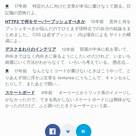
✖
17年前
特定の人に向けた文章が本当に書けなくて困る。日
記脳の恐怖だよ。
HTTP2 で何をサーバープッシュすべきか
10年前
意外と何を
プッシュすべきか悩んだのでひとまず現時点での自分の結論をま
とめました。 CSS は必ずプッシュ・JSは場合による サイトの構
成によ...
デスクまわりのインテリア
13年前
部屋の中央に机を置いて、
外向きではなく内向きに座るようにしたいのだけれど、いまいち
綺麗にいく方法がわからなくて、いろいろ考えている。 懸念点...
✖
17年前
なんとなくコードが書けないときはこうやって、と
りあえず頭に浮かぶ文章を textarea にうちこんで、キャンセルし
たりして、またあとで開い...
スケートボード
4年前
オーリーとかトリック系のイメージし
かなかったので、できる気がしないスケートボードには興味がな
かったのだけど、ふと調べたときクルーザーという楽...