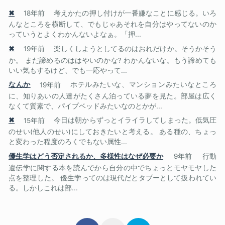
✖
18年前
考えかたの押し付けが一番嫌なことに感じる。いろ
んなところを横断して、でもじゃあそれを自分はやってないのか
っていうとよくわかんないよなぁ。「押...
✖
19年前
楽しくしようとしてるのはおれだけか。そうかそう
か。 まだ諦めるのははやいのかな? わかんないな。もう諦めても
いい気もするけど、でも一応やって...
なんか
19年前
ホテルみたいな、マンションみたいなところ
に、知りあいの人達がたくさん泊っている夢を見た。部屋は広く
なくて質素で、パイプベッドみたいなのとかが...
✖
15年前
今日は朝からずっとイライラしてしまった。低気圧
のせい(他人のせい)にしておきたいと考える。 ある種の、ちょっ
と変わった程度のろくでもない属性...
優生学はどう否定されるか、多様性はなぜ必要か
9年前
行動
遺伝学に関する本を読んでから自分の中でちょっとモヤモヤした
点を整理した。 優生学ってのは現代だとタブーとして扱われてい
る。しかしこれは部...