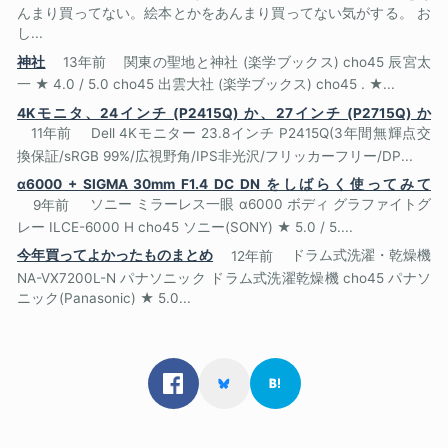
んまり買ってない。絵本とかをあんまり買ってない気がする。 お
し...
神社
13年前
関東の聖地と神社 (楽学ブックス) cho45 辰宮太
一 ★ 4.0 / 5.0 cho45 出雲大社 (楽学ブックス) cho45 . ★...
4Kモニタ、24インチ (P2415Q) か、27インチ (P2715Q) か
11年前
Dell 4Kモニター 23.8インチ P2415Q(3年間無輝点交
換保証/sRGB 99%/広視野角/IPS非光沢/フリッカーフリー/DP...
α6000 + SIGMA 30mm F1.4 DC DN をしばらく使ってみて
9年前
ソニー ミラーレス一眼 α6000 ボディ グラファイトグ
レー ILCE-6000 H cho45 ソニー(SONY) ★ 5.0 / 5....
今年買ってよかったものまとめ
12年前
ドラム式洗濯・乾燥機
NA-VX7200L-N パナソニック ドラム式洗濯乾燥機 cho45 パナソ
ニック(Panasonic) ★ 5.0...