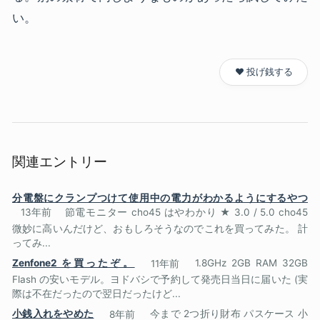
い。
❤️ 投げ銭する
関連エントリー
分電盤にクランプつけて使用中の電力がわかるようにするやつ
13年前
節電モニター cho45 はやわかり ★ 3.0 / 5.0 cho45
微妙に高いんだけど、おもしろそうなのでこれを買ってみた。 計
ってみ...
Zenfone2 を買ったぞ。
11年前
1.8GHz 2GB RAM 32GB
Flash の安いモデル。ヨドバシで予約して発売日当日に届いた (実
際は不在だったので翌日だったけど...
小銭入れをやめた
8年前
今まで 2つ折り財布 パスケース 小