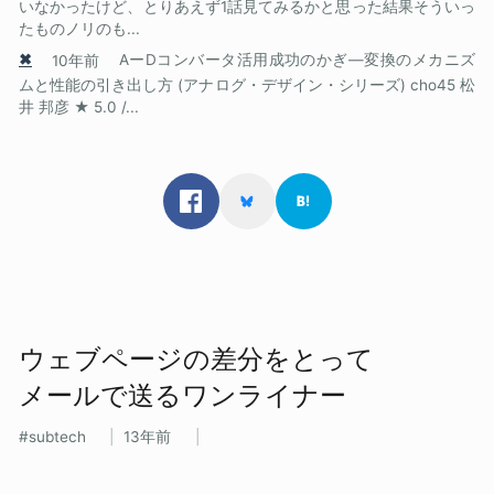
いなかったけど、とりあえず1話見てみるかと思った結果そういっ
たものノリのも...
✖
10年前
AーDコンバータ活用成功のかぎ―変換のメカニズ
ムと性能の引き出し方 (アナログ・デザイン・シリーズ) cho45 松
井 邦彦 ★ 5.0 /...
ウェブページの​差分を​とって​
メールで​送る​ワンライナー
subtech
13年前