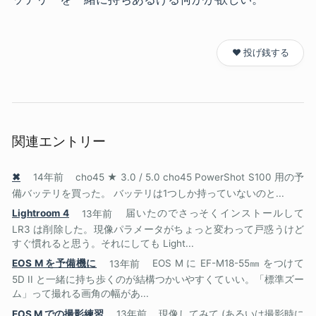
❤️ 投げ銭する
関連エントリー
✖
14年前
cho45 ★ 3.0 / 5.0 cho45 PowerShot S100 用の予
備バッテリを買った。 バッテリは1つしか持っていないのと...
Lightroom 4
13年前
届いたのでさっそくインストールして
LR3 は削除した。現像パラメータがちょっと変わって戸惑うけど
すぐ慣れると思う。それにしても Light...
EOS M を予備機に
13年前
EOS M に EF-M18-55㎜ をつけて
5D II と一緒に持ち歩くのが結構つかいやすくていい。「標準ズー
ム」って撮れる画角の幅があ...
EOS M での撮影練習
13年前
現像してみて (あるいは撮影時に