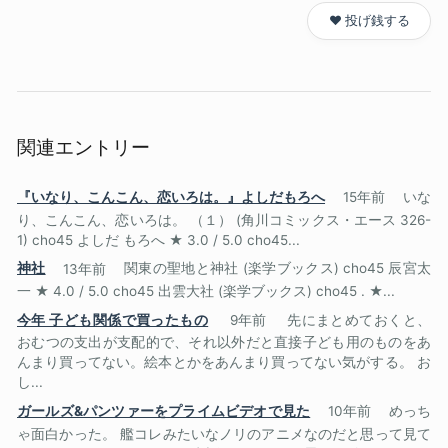
❤️ 投げ銭する
関連エントリー
『いなり、こんこん、恋いろは。』よしだもろへ
15年前
いな
り、こんこん、恋いろは。 （１） (角川コミックス・エース 326-
1) cho45 よしだ もろへ ★ 3.0 / 5.0 cho45...
神社
13年前
関東の聖地と神社 (楽学ブックス) cho45 辰宮太
一 ★ 4.0 / 5.0 cho45 出雲大社 (楽学ブックス) cho45 . ★...
今年 子ども関係で買ったもの
9年前
先にまとめておくと、
おむつの支出が支配的で、それ以外だと直接子ども用のものをあ
んまり買ってない。絵本とかをあんまり買ってない気がする。 お
し...
ガールズ&パンツァーをプライムビデオで見た
10年前
めっち
ゃ面白かった。 艦コレみたいなノリのアニメなのだと思って見て