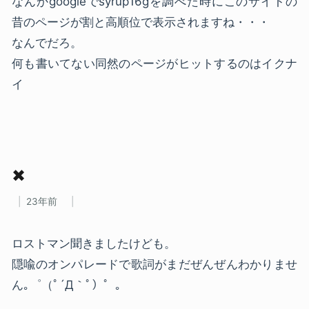
なんかgoogleでsyrup16gを調べた時にこのサイトの
昔のページが割と高順位で表示されますね・・・
なんでだろ。
何も書いてない同然のページがヒットするのはイクナ
イ
✖
23年前
ロストマン聞きましたけども。
隠喩のオンパレードで歌詞がまだぜんぜんわかりませ
ん｡゜（ﾟ´Д｀ﾟ）゜｡