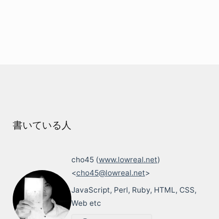
書いている人
cho45 (
www.lowreal.net
)
<
cho45@lowreal.net
>
JavaScript, Perl, Ruby, HTML, CSS,
Web etc