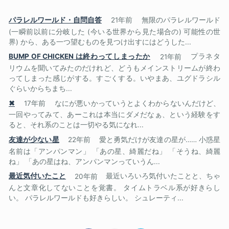
パラレルワールド・自問自答
21年前
無限のパラレルワールド
(一瞬前以前に分岐した (今いる世界から見た場合の) 可能性の世
界) から、ある一つ望むものを見つけ出すにはどうした...
BUMP OF CHICKEN は終わってしまったか
21年前
プラネタ
リウムを聞いてみたのだけれど、どうもメインストリームが終わ
ってしまった感じがする。すごくする。いやまあ、ユグドラシル
ぐらいからちまち...
✖
17年前
なにが悪いかっていうとよくわからないんだけど、
一回やってみて、あーこれは本当にダメだなぁ、という経験をす
ると、それ系のことは一切やる気になれ...
友達が少ない星
22年前
愛と勇気だけが友達の星が…… 小惑星
名前は「アンパンマン」 「あの星、綺麗だね」 「そうね、綺麗
ね」 「あの星はね、アンパンマンっていうん...
最近気付いたこと
20年前
最近いろいろ気付いたことと、ちゃ
んと文章化してないことを覚書。 タイムトラベル系が好きらし
い。 パラレルワールドも好きらしい。 シュレーティ...