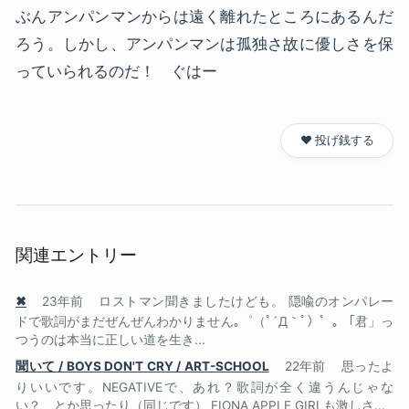
ぶんアンパンマンからは遠く離れたところにあるんだ
ろう。しかし、アンパンマンは孤独さ故に優しさを保
っていられるのだ！ ぐはー
❤️ 投げ銭する
関連エントリー
✖
23年前
ロストマン聞きましたけども。 隠喩のオンパレー
ドで歌詞がまだぜんぜんわかりません｡゜（ﾟ´Д｀ﾟ）゜｡ 「君」っ
つうのは本当に正しい道を生き...
聞いて / BOYS DON'T CRY / ART-SCHOOL
22年前
思ったよ
りいいです。NEGATIVEで、あれ？歌詞が全く違うんじゃな
い？、とか思ったり（同じです） FIONA APPLE GIRLも激しさ...