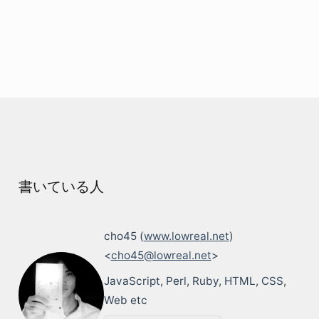
書いている人
cho45 (
www.lowreal.net
)
<
cho45@lowreal.net
>
JavaScript, Perl, Ruby, HTML, CSS,
Web etc