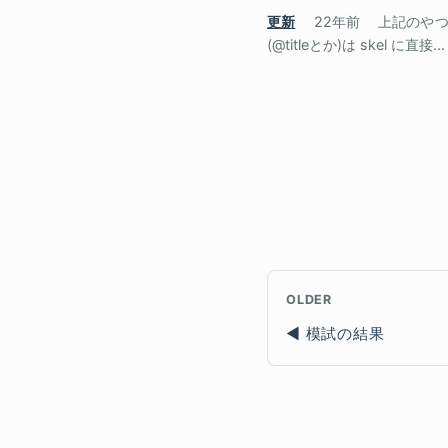
更新
22年前
上記のやつ
(@titleとか)は skel に直接...
OLDER
模試の結果