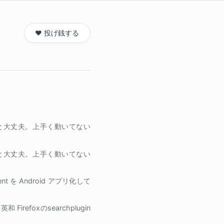
❤️ 投げ銭する
きると大丈夫。上手く動いてない
きると大丈夫。上手く動いてない
ient を Android アプリ化して
refoxのsearchplugin