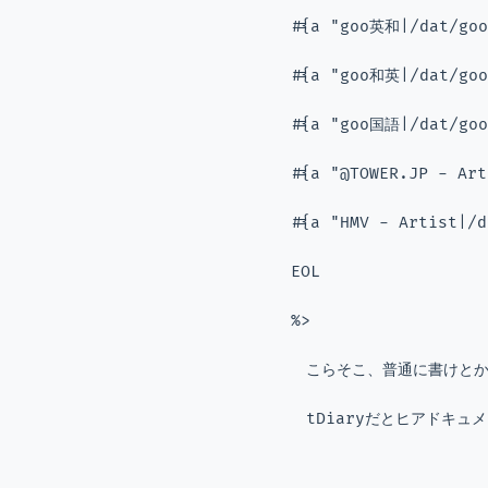
#{a "goo英和|/dat/goo
#{a "goo和英|/dat/goo
#{a "goo国語|/dat/goo
#{a "@TOWER.JP - Art
#{a "HMV - Artist|/d
EOL
%>
　こらそこ、普通に書けと
　tDiaryだとヒアドキュ