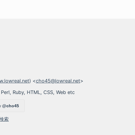
.lowreal.net
) <
cho45@lowreal.net
>
 Perl, Ruby, HTML, CSS, Web etc
w
@cho45
検索