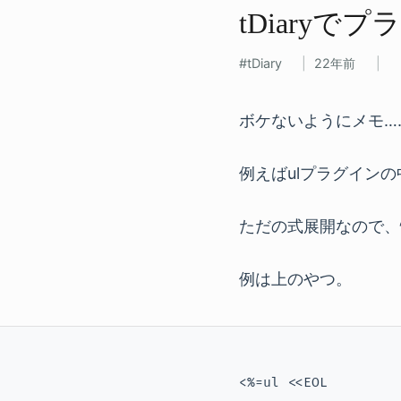
tDiaryで
tDiary
22年前
ボケないようにメモ…
例えばulプラグイン
ただの式展開なので、
例は上のやつ。
<%=ul <<EOL