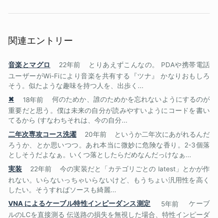
関連エントリー
音楽とマグロ
22年前
とりあえずこんなの。 PDAや携帯電話
ユーザーがWi-Fiにより音楽を共有する『ツナ』 かなりおもしろ
そう。似たような趣味を持つ人を、出歩く...
✖
18年前
何のためか、誰のためかを忘れないようにするのが
重要だと思う。僕は未来の自分が読みやすいようにコードを書い
てるから (すなわちそれは、今の自分...
二年次専攻コース洗濯
20年前
というか二年次にあがれるんだ
ろうか、とか思いつつ。あれ本当に微妙に危険な香り。2-3個落
としそうだよなぁ。いくつ落としたらだめなんだっけなぁ...
実装
22年前
今の実装だと「カテゴリごとの latest」とかが作
れない。いらないっちゃいらないけど、もうちょい汎用性を高く
したい。そうすればソースも綺麗...
VNA によるケーブル特性インピーダンス測定
5年前
ケーブ
ルのLCを直接測る 伝送路の損失を無視した場合、特性インピーダ