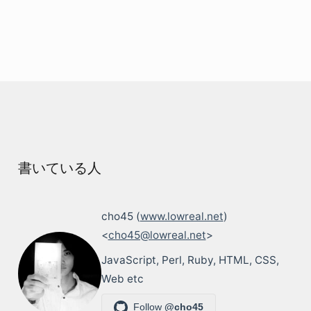
書いている人
cho45 (
www.lowreal.net
)
<
cho45@lowreal.net
>
JavaScript, Perl, Ruby, HTML, CSS,
Web etc
Follow
@cho45