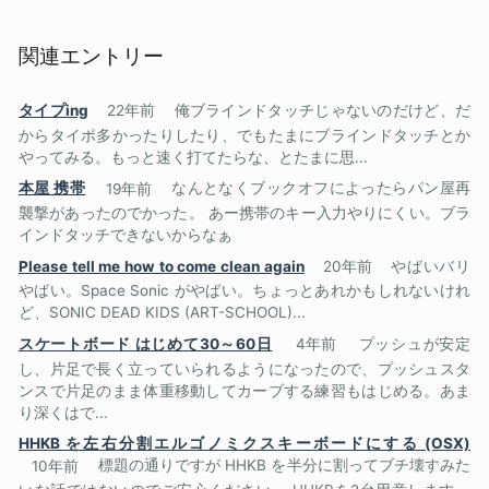
関連エントリー
タイプing
22年前
俺ブラインドタッチじゃないのだけど、だ
からタイポ多かったりしたり、でもたまにブラインドタッチとか
やってみる。もっと速く打てたらな、とたまに思...
本屋 携帯
19年前
なんとなくブックオフによったらパン屋再
襲撃があったのでかった。 あー携帯のキー入力やりにくい。ブラ
インドタッチできないからなぁ
Please tell me how to come clean again
20年前
やばいバリ
やばい。Space Sonic がやばい。ちょっとあれかもしれないけれ
ど、SONIC DEAD KIDS (ART-SCHOOL)...
スケートボード はじめて30～60日
4年前
プッシュが安定
し、片足で長く立っていられるようになったので、プッシュスタ
ンスで片足のまま体重移動してカーブする練習もはじめる。あま
り深くはで...
HHKB を左右分割エルゴノミクスキーボードにする (OSX)
10年前
標題の通りですが HHKB を半分に割ってブチ壊すみた