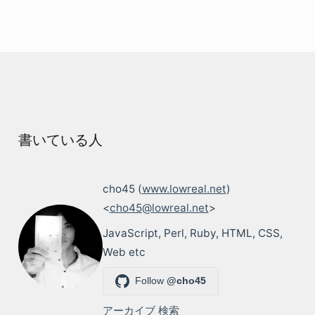
書いている人
cho45 (
www.lowreal.net
)
<
cho45@lowreal.net
>
JavaScript, Perl, Ruby, HTML, CSS,
Web etc
Follow
@cho45
アーカイブ
検索