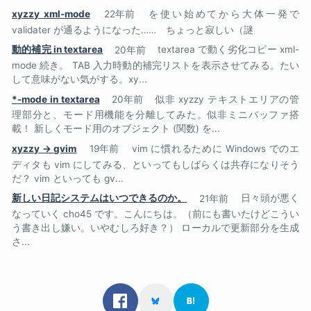
xyzzy xml-mode
22年前
を使い始めてから大体一発で
validater が通るようになった…… ちょっと寂しい（謎
動的補完 in textarea
20年前
textarea で動く劣化コピー xml-
mode 続き。 TAB 入力時動的補完リストを表示させてみる。たい
して意味がない気がする。xy...
*-mode in textarea
20年前
似非 xyzzy テキストエリアの管
理部分と、モード用機能を分離してみた。似非ミニバッファ搭
載！ 新しくモード用のオブジェクト (関数) を...
xyzzy -> gvim
19年前
vim に慣れるために Windows でのエ
ディタも vim にしてみる、といってもしばらくは共存になりそう
だ？ vim といっても gv...
新しい日記システムはいつできるのか。
21年前
日々頭が悪く
なっていく cho45 です。こんにちは。（前にも書いたけどこうい
う書き出し嫌い。いやむしろ好き？） ローカルで更新部分を生成
さ...