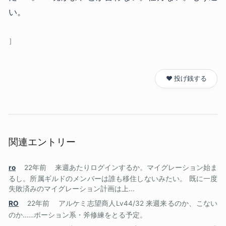
い。
❤️ 投げ銭する
関連エントリー
ro
22年前
来週あたりログインするか。マイグレーション始ま
るし。所属ギルドのメンバーは誰も移住しないみたい。 既に一度
失敗済みのマイグレーション計画は上...
RO
22年前
アルケミ志望商人Lv44/32 来週来るのか、こない
のか……ポーション系・斧修練をとる予定。