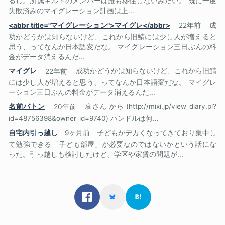
るし。所属ギルドのメンバーは誰も移住しないみたい。 既に一度
失敗済みのマイグレーション計画は上...
<abbr title="マイグレーション">マイグレ</abbr>
22年前
成
功かどうかは知らないけど、これから旧鯖には少し人が増えると
思う、ってなんか日本語変だな。 マイグレーション三日ぶんの料
金がデータ消えるんだ...
マイグレ
22年前
成功かどうかは知らないけど、これから旧鯖
には少し人が増えると思う、ってなんか日本語変だな。 マイグレ
ーション三日ぶんの料金がデータ消えるんだ...
名前バトン
20年前
哀さん から (http://mixi.jp/view_diary.pl?
id=48756398&owner_id=9740) ハンドルは何...
自宅内引っ越し
9ヶ月前
子どもがデカくなってきており集中し
て勉強できる「子ども部屋」が必要なのではないかという話にな
った。引っ越しも検討したけど、学区や家賃の問題が...