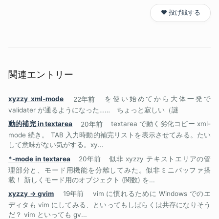
❤️ 投げ銭する
関連エントリー
xyzzy xml-mode
22年前
を使い始めてから大体一発で
validater が通るようになった…… ちょっと寂しい（謎
動的補完 in textarea
20年前
textarea で動く劣化コピー xml-
mode 続き。 TAB 入力時動的補完リストを表示させてみる。たい
して意味がない気がする。xy...
*-mode in textarea
20年前
似非 xyzzy テキストエリアの管
理部分と、モード用機能を分離してみた。似非ミニバッファ搭
載！ 新しくモード用のオブジェクト (関数) を...
xyzzy -> gvim
19年前
vim に慣れるために Windows でのエ
ディタも vim にしてみる、といってもしばらくは共存になりそう
だ？ vim といっても gv...