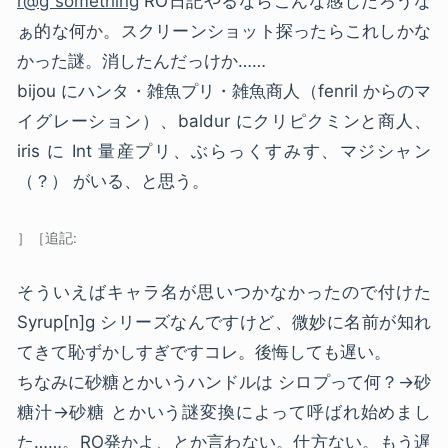
r@g something
RO日記やるならこんな感じだろうな
ぁ的な何か。スクリーンショット探ったらこれしかな
かった謎。消したんだっけか……
bijou にハンタ・雑魚プリ・雑魚商人（fenril からのマ
イグレーション）、baldur にクリピクミンと商人、
iris に Int 量産プリ、ぶらっくすみす、マジシャン
（？） がいる、と思う。
そういえばキャラ名が思いつかなかったので付けた
Syrup[n]g シリーズなんですけど、微妙に名前が知れ
てきて恥ずかしすぎですコレ。後悔しても遅い。
ちなみに砂糖とかいうハンドルは シロプって何？→砂
糖汁→砂糖 とかいう謎変換によって呼ばれ始めまし
た……。RO発かよ、とか言わない。仕方ない。もう遅