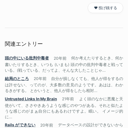
❤️ 投げ銭する
関連エントリー
頭の中にいる批判中毒者
20年前
何か考えたりするとき、何か
書いたりするとき、いつも (いまも) 頭の中の批判中毒者と戦って
いる。(戦っている、だってよ、そんな大したことじゃ...
結局のところ
20年前
自分が損しなくても、他人が得をするの
は許せない、ってのが、大多数の意見のようです。あはは、わか
るきがする。 とかいうと、他人が得をしたら相対...
Untrusted Links In My Brain
21年前
よく頭のなかに悪魔と天
使がいて、ささやきあうような感じのやつがある。それと似たよ
うな感じのがまぁ自分にもあるわけですよ。眠い。 イメージ的
に...
Rails ができない
20年前
データベースの設計ができないから