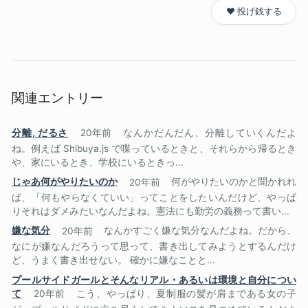
❤️ 投げ銭する
関連エントリー
分離, だるさ
20年前
なんかだんだん、分離していくんだよ
ね。例えば Shibuya.js で喋っているときと、それらから帰るとき
や、家にいるとき、学校にいるときっ...
じゃあ何がやりたいのか
20年前
何がやりたいのかと聞かれれ
ば、「何もやらなくていい」ってことをしたいんだけど、やっぱ
りそれはダメみたいなんだよね。憲法にも勤労の義務って書い...
嫌な気分
20年前
なんかすごく嫌な気分なんだよね。だから、
なにが嫌なんだろうって思って、書き出してみようとするんだけ
ど、うまく書き出せない。 確かに嫌なことと...
プールサイドガールとそんなリアル・あるいは環境と自分につい
て
20年前
こう、やっぱり、夏制服の髪が肩まである女の子