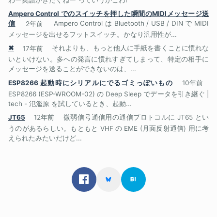
Ampero Control でのスイッチを押した瞬間のMIDIメッセージ送
信
2年前
Ampero Control は Bluetooth / USB / DIN で MIDI
メッセージを出せるフットスイッチ。かなり汎用性が...
✖
17年前
それよりも、もっと他人に手紙を書くことに慣れな
いといけない。多への発言に慣れすぎてしまって、特定の相手に
メッセージを送ることができないのは、...
ESP8266 起動時にシリアルにでるゴミっぽいもの
10年前
ESP8266 (ESP-WROOM-02) の Deep Sleep でデータを引き継ぐ |
tech - 氾濫原 を試しているとき、起動...
JT65
12年前
微弱信号通信用の通信プロトコルに JT65 とい
うのがあるらしい。もともと VHF の EME (月面反射通信) 用に考
えられたみたいだけど...