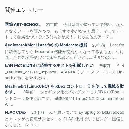
関連エントリー
季節 ART-SCHOOL
21年前
今日は雨が降っていて寒い。なん
となくアートを聞きつつ、もうすぐ冬だなぁと思う。そしてアー
トって冬属性ついているなぁとか思う。じゃあ他のアーテ...
Audioscrobbler (Last.fm) の Moderate 機能
20年前
Last.fm
に統合してから Moderate 機能が使えなくなってるよなぁ。付け
直したタグが重複してて気持ち悪いんだけど…… 昔までのデ...
LAN 内の mDNS に応答するホストを列挙したい
8年前
PTR
_services._dns-sd._udp.local. A/AAAA [ソースアドレス].in-
addr.arpa. をやりたい...
Machinekit (LinuxCNC) を XBox コントローラを使って機械を動
かす。
9年前
ジョギング用のペンダントに USB の XBox コ
ントローラを使う話です。 基本的には LinuxCNC Documentation
Wi...
FLAC CDex
20年前
ふと思いついて syrup16g の Delayedead
とメレンゲの初恋サンセットを FLAC 使用でリッピング・圧縮し
なおした。シロッ...