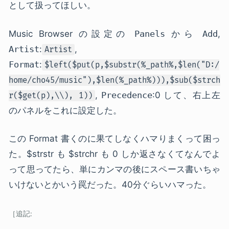
として扱ってほしい。
Music Browser の設定の
Panels
から
Add
,
Artist
:
,
Artist
Format
:
$left($put(p,$substr(%_path%,$len("D:/
home/cho45/music"),$len(%_path%))),$sub($strch
,
Precedence
:0 して、右上左
r($get(p),\\), 1))
のパネルをこれに設定した。
この Format 書くのに果てしなくハマりまくって困っ
た。$strstr も $strchr も 0 しか返さなくてなんでよ
って思ってたら、単にカンマの後にスペース書いちゃ
いけないとかいう罠だった。40分ぐらいハマった。