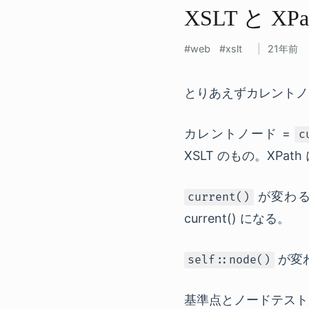
XSLT と​ XP
web
xslt
21年前
とりあえずカレントノ
カレントノード =
c
XSLT
のもの。
XPath
が変わ
current()
current() になる。
が変
self::node()
基準点とノードテスト