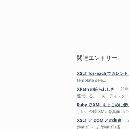
関連エントリー
XSLT for-each でカ
template sele...
XPath の紛らわしさ
21
連想する。まぁ、ディレクトリ
Ruby で XML をまじめに
しい。今時 XML を真面目に
XSLT と DOM との相違
@attr[. = ../../@attr] (省...