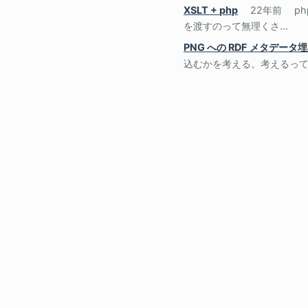
XSLT + php
22年前
p
を渡すのって無理くさ...
PNG への RDF メタデータ
込むかを考える。考えるって