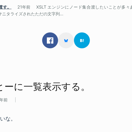
を渡す。
21年前
XSLT エンジンにノード集合渡したいことが多々あ
サニタライズされたただの文字列...
とーに​一覧​表示する。
1年前
いな。