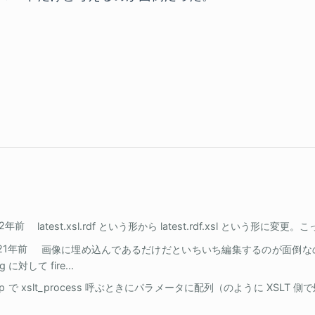
22年前
latest.xsl.rdf という形から latest.rdf.xsl という形
21年前
画像に埋め込んであるだけだといちいち編集するのが面倒な
 に対して fire...
hp で xslt_process 呼ぶときにパラメータに配列（のように XSLT 