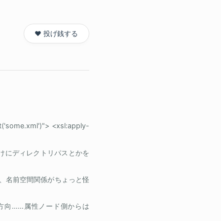
❤️ 投げ銭する
('some.xml')"> <xsl:apply-
いうだけにディレクトリパスとかを
けど、名前空間関係がちょっと怪
片方向……属性ノード側からは