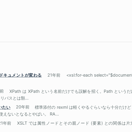
レントドキュメントが変わる
21年前
<xsl:for-each select="$document
年前
XPath は XPath という名前だけでも誤解を招く。Path と
パスとは類...
使いたい
20年前
標準添付の rexml は軽くやるぐらいなら十分だ
使えないとなるとやばい。 RA...
21年前
XSLT では属性ノードとその親ノード (要素) との関係は