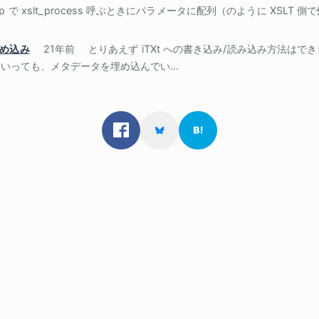
hp で xslt_process 呼ぶときにパラメータに配列（のように XSLT 
埋め込み
21年前
とりあえず iTXt への書き込み/読み込み方法は
いっても、メタデータを埋め込んでい...