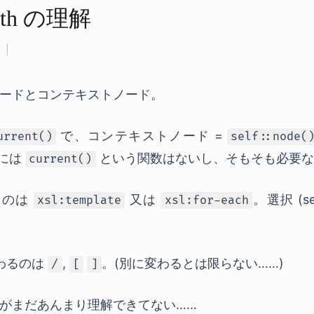
ath の​理解
ードとコンテキストノード。
で、コンテキストノード =
urrent()
self::node(
には
という関数はないし、そもそも必要な
current()
るのは
又は
。選択 (s
xsl:template
xsl:for-each
わるのは
,
。(別に変わるとは限らない……)
/
[
]
がまだあんまり理解できてない……