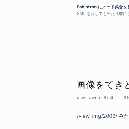
Sablotron にノード集合
XML を渡しても当たり前に
画像を​てき
sw
web
xslt
2
/view-img/2003/
みた