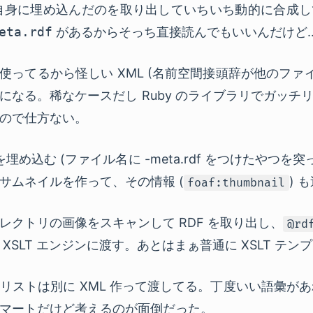
自身に埋め込んだのを取り出していちいち動的に合成し
eta.rdf
があるからそっち直接読んでもいいんだけど
L 使ってるから怪しい
XML
(名前空間接頭辞が他のファイ
になる。稀なケースだし Ruby のライブラリでガッチ
ので仕方ない。
を埋め込む (ファイル名に -meta.rdf をつけたやつを
サムネイルを作って、その情報 (
) 
foaf:thumbnail
ィレクトリの画像をスキャンして
RDF
を取り出し、
@rd
を
XSLT
エンジンに渡す。あとはまぁ普通に
XSLT
テンプ
のリストは別に
XML
作って渡してる。丁度いい語彙が
マートだけど考えるのが面倒だった。