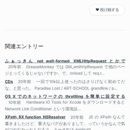
❤️ 投げ銭する
関連エントリー
ふぁっきん not well-formed, XMLHttpRequest とかで
20年前
GreaseMonkey では GM_xmlhttpRequest で他のペー
ジとってくるじゃないですか。で、onload して req.r...
CDs
20年前
一回で10k以上使ったのはさりげなく初めてだ
な、と思った。 Paradise Lost / ART-SCHOOL grandline / p...
OS X でのネットワークの throttling を簡単に設定する
10年前
Hardware IO Tools for Xcode をダウンロードすると
Network Link Conditioner という環境設...
XPath, $X function, NSResolver
20年前
JS の XPath なんて
書きましたけど、重大なバグがありまして、っていうかなんで気
がつかなかったんだろう、えーそれは applicati...