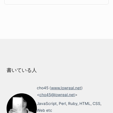
書いている人
cho45 (
www.lowreal.net
)
<
cho45@lowreal.net
>
JavaScript, Perl, Ruby, HTML, CSS,
Web etc