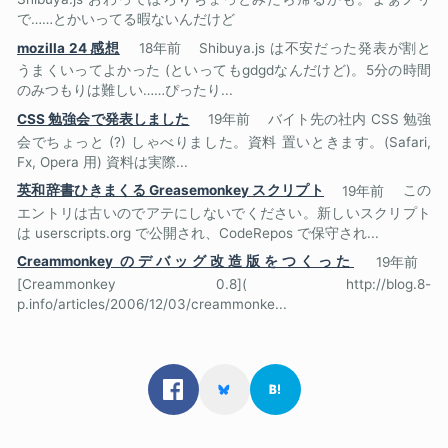
で……とかいってる暇ないんだけど
mozilla 24 感想
18年前
Shibuya.js は不安だった発表が割と
うまくいってよかった (といってもgdgdなんだけど)。5分の時間
のみつもりは難しい……ぴったり...
CSS 勉強会で発表しました
19年前
バイト先の社内 CSS 勉強
会でちょっと (?) しゃべりました。資料 置いときます。(Safari,
Fx, Opera 用) 資料は実際...
英和辞書ひきまくる Greasemonkey スクリプト
19年前
この
エントリは古いのでアテにしないでください。新しいスクリプト
は userscripts.org で公開され、CodeRepos で保守され...
Creammonkey のデバッグ改造版をつくった
19年前
[Creammonkey 0.8]( http://blog.8-
p.info/articles/2006/12/03/creammonke...