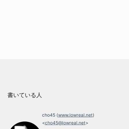
書いている人
cho45 (
www.lowreal.net
)
<
cho45@lowreal.net
>