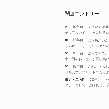
関連エントリー
✖
19年前
そういえば昨
子は二人いて、片方は明るい方
✖
17年前
どうあがいた
な気がしてならない。そういっ
✖
19年前
帰ってきて、
車で隣のおっさんが変な臭いを
✖
18年前
これからおれ
りあえず、ソリッドであるより
最近・二面性
20年前
や
タジーとして、だけれど。 究