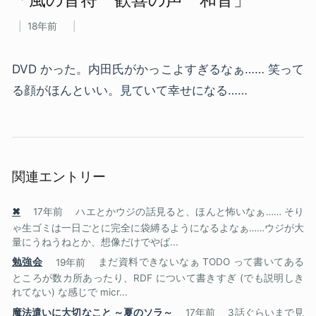
18年前
DVD かった。内田氏がかっこよすぎるなぁ…… 笑って
る顔がほんといい。見ていて幸せになる……
関連エントリー
✖
17年前
ハエとかウジの話見ると、ほんと怖いなぁ…… そり
ゃ生ゴミは一日ごとに完全に袋縛るようになるよなぁ……ウジが大
量にうねうねとか、想像だけでやば...
勉強会
19年前
まだ資料できないなぁ TODO って書いてある
ところが数カ所あったり、RDF について書きすぎ (でも説明しき
れてない) な感じで micr...
魔法遣いに大切なこと ～夏のソラ～
17年前
3話ぐらいまで見