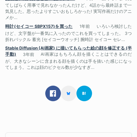
てしばらく用事で見れなかったんだけど、4話から最終話まで一
気見した。思ったよりすごいおもしろかった! 実写作画だけのアニ
メか...
時計(セイコー SBPX157)を買った
1年前
いろいろ検討した
けど、文字盤が一番気に入ったのでこれを買ってしまった。 3つ
折れバックル 蓄光 [セイコーウオッチ] 腕時計 セイコー セレ...
Stable Diffusion (AI画家) に描いてもらった絵の顔を修正する (半
手動)
3年前
AI画家はもちろん顔を描くことはできるのだ
が、大きなシーンに含まれる顔を描くのは手を抜いた感じになっ
てしまう。これは顔のピクセル数が少なすぎ...