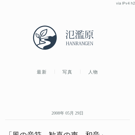
via IPv4 h2
最新
写真
人物
2008年 05月 29日
「風の​音符 歓喜の​声 和音」