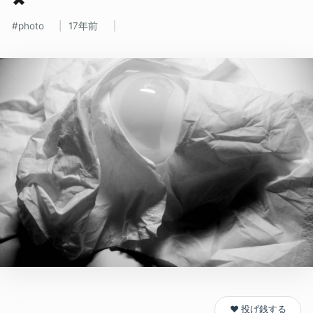
photo
17年前
❤️ 投げ銭する