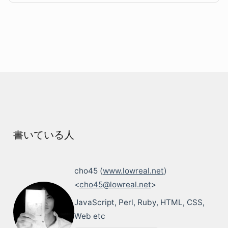
書いている人
cho45 (
www.lowreal.net
)
<
cho45@lowreal.net
>
JavaScript, Perl, Ruby, HTML, CSS,
Web etc