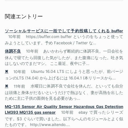
関連エントリー
ソーシャルサービスに一括でして予約投稿してくれる buffer
10年前
https://buffer.com buffer というのをちょっと使って
みようとしています。予め Facebook / Twtter な...
体調不良
10年前
あいかわらず断続的に体調不良。一日会社を
休んで寝てたら回復した気がしたが、また腹痛になった。吐き気
はしないのでまだマシ。 ここ最近、夜中に子...
✖
10年前
Ubuntu 16.04 LTS にしようと思ったが、前バージ
ョンのLTS (14.04) から上げるには 16.04.1 (本リリースから...
✖
11年前
水曜日に体調不良で会社を休んだ。といっても自分
は頭痛と身体がだるいというだけで熱はなく、妻が高熱を出した
ために主に子供の面倒を見る必要があっ...
MQ-135 Sensor Air Quality Sensor Hazardous Gas Detection
LM393 MQ135 gas sensor
10年前
ebay で買ったシリーズ
です。$3 ぐらいで買いました。以下らへんのモジュールとよく似
たものです。 http://www.aitendo....