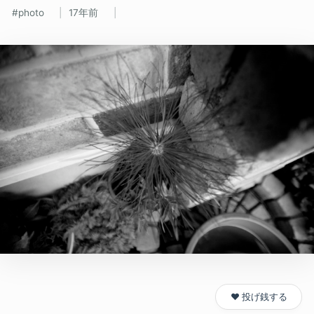
photo
17年前
❤️ 投げ銭する