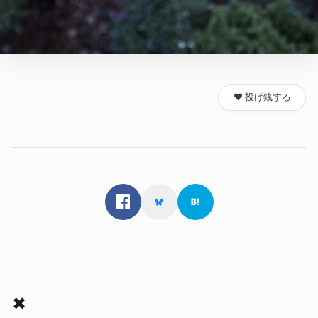
❤️ 投げ銭する
✖