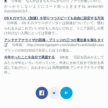
✖
17年前
なんかはまちちゃんからのリファラが激しいので、
がっかりしないようにコード貼っときますね javascript:
(function(H,D,F...
OS X のマウス《加速》を切りつつスピードも自由に設定する方法
13年前
OS X のマウスポインターは加速がついていて、慣れ
られる人はこれでいいのかもしれないけれど、リニア反応しか受
け付けない人間にとっては苦痛で...
アンテナアナライザの回路 - ブリッジの三つの電位差を測るタイ
プ
10年前
http://www.rigexpert.com/index?s=articles&f=aas
ブリッジの50Ω/50Ωで分圧したほうの電位...
今年やったことを自分で承認する
9年前
日記を読みかえして
みたら今年もいろいろやっていた。年末にせめて自分で自分を承
認してあげたい。おおまかには 高周波関係 アンテナアナライザ製
作...