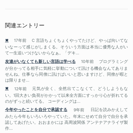
関連エントリー
✖
17年前
C 言語ちょくちょくやってたけど、やっぱ向いてな
いなーって感じがしまくる。そういう方面は本当に優秀な人がい
て一生追いつけないからなぁ。「デキ...
友達がいなくても新しい言語は学べる
10年前
プログラミング
が分かってる相手に気軽に挙動について訊ける機会なんてありま
せんね。仕事なら同僚に訊けばいいと思いますけど、同僚が暇と
は限りませ...
✖
12年前
元気が全く、全然出てこなくて、どうしようもな
い。1回大きい負荷がかかって以来全方面にすっかり心が折れてる
のがずっと続いてる。 コーディングは...
今年やったことを自分で承認する
9年前
日記を読みかえして
みたら今年もいろいろやっていた。年末にせめて自分で自分を承
認してあげたい。おおまかには 高周波関係 アンテナアナライザ製
作...