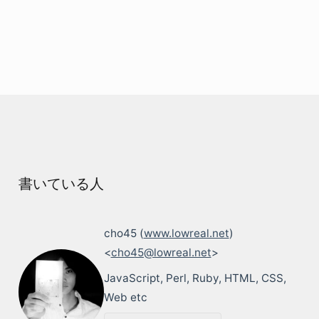
書いている人
cho45 (
www.lowreal.net
)
<
cho45@lowreal.net
>
JavaScript, Perl, Ruby, HTML, CSS,
Web etc