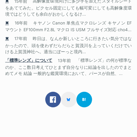
✖
15年前
高解像度環境向けに多少手を加えたスタイルシート
をあててみた。ピクセル固定にしても幅可変にしても高解像度環
境ではどうしても余白がおかしくなるけ...
✖
16年前
キヤノン Canon 単焦点マクロレンズ キヤノン EF
マウント EF100mm F2.8L マクロ IS USM フルサイズ対応 cho4...
✖
17年前
昨日は、なんか新しいところに行きたい気分ではな
かったので、頭を使わずだらだらと賀茂川を上っていくだけでい
ける上賀茂神社へ。適当にぼーっと境内...
「標準レンズ」について
13年前
「標準レンズ」の何が標準な
のか、ここ数日考えてひとまず自分なりに結論を出したのでまと
めてメモ 結論 一般的な鑑賞環境において、パースが自然、...