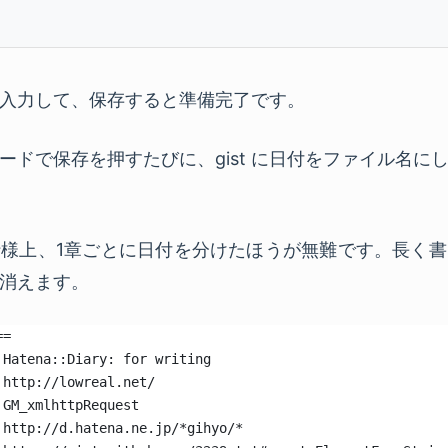
入力して、保存すると準備完了です。
ードで保存を押すたびに、gist に日付をファイル名に
様上、1章ごとに日付を分けたほうが無難です。長く
消えます。
==
 Hatena::Diary: for writing
 http://lowreal.net/
 GM_xmlhttpRequest
 http://d.hatena.ne.jp/*gihyo/*