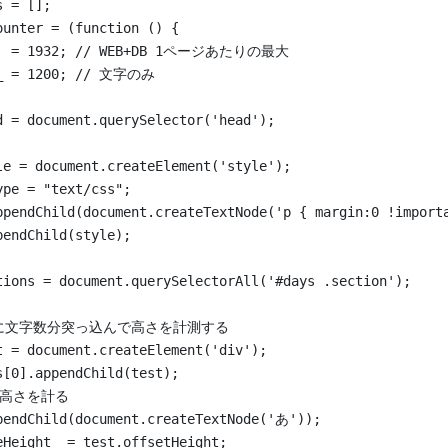
s = [];
ounter = (function () {
PP  = 1932; // WEB+DB 1ページあたりの最大
P_ = 1200; // 文字のみ
d = document.querySelector('head');
le = document.createElement('style');
ype = "text/css";
ppendChild(document.createTextNode('p { margin:0 !import
pendChild(style);
tions = document.querySelectorAll('#days .section');
 実際に文字数分突っ込んで高さを計測する
t = document.createElement('div');
s[0].appendChild(test);
行の高さを計る
pendChild(document.createTextNode('あ'));
eHeight  = test.offsetHeight;