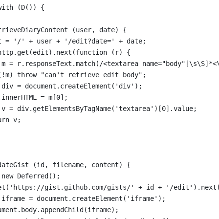
with (D()) {
trieveDiaryContent (user, date) {
t = '/' + user + '/edit?date=' + date;
http.get(edit).next(function (r) {
 m = r.responseText.match(/<textarea name="body"[\s\S]*<
(!m) throw "can't retrieve edit body";
 div = document.createElement('div');
.innerHTML = m[0];
 v = div.getElementsByTagName('textarea')[0].value;
urn v;
dateGist (id, filename, content) {
 new Deferred();
et('https://gist.github.com/gists/' + id + '/edit').next
 iframe = document.createElement('iframe');
ument.body.appendChild(iframe);