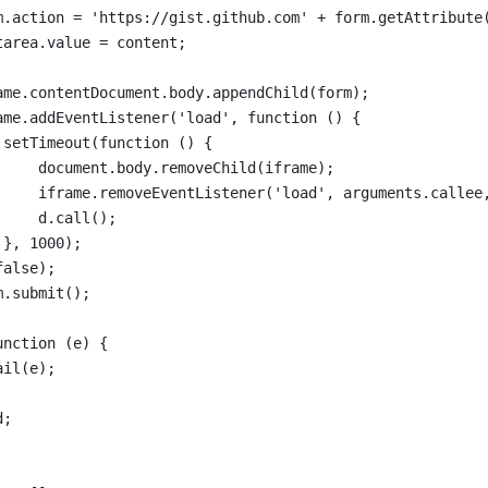
m.action = 'https://gist.github.com' + form.getAttribute
tarea.value = content;
ame.contentDocument.body.appendChild(form);
ame.addEventListener('load', function () {
 setTimeout(function () {
     document.body.removeChild(iframe);
     iframe.removeEventListener('load', arguments.callee
     d.call();
 }, 1000);
false);
m.submit();
unction (e) {
ail(e);
d;