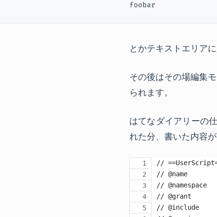
foobar
とかテキストエリアに
その後はその場編集モ
られます。
はてなダイアリーの仕
れた分、書いた内容が
// ==UserScript
// @name       
// @namespace  
// @grant      
// @include    