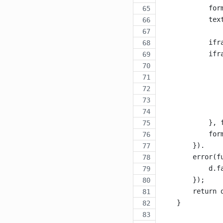
            for
            tex
            ifr
            ifr
               
               
               
               
               
            }, 
            for
        }).
        error(f
            d.f
        });
        return 
    }