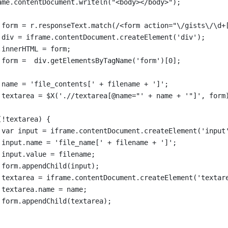
ame.contentDocument.writeln("<body></body>");
 form = r.responseText.match(/<form action="\/gists\/\d+
 div = iframe.contentDocument.createElement('div');
.innerHTML = form;
 form =  div.getElementsByTagName('form')[0];
 name = 'file_contents[' + filename + ']';
 textarea = $X('.//textarea[@name="' + name + '"]', form
(!textarea) {
 var input = iframe.contentDocument.createElement('input
 input.name = 'file_name[' + filename + ']';
 input.value = filename;
 form.appendChild(input);
 textarea = iframe.contentDocument.createElement('textar
 textarea.name = name;
 form.appendChild(textarea);