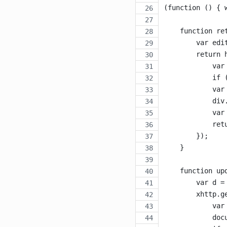
(function () { 
    function re
        var edi
        return 
            var
            if 
            var
            div
            var
            ret
        });
    }
    function up
        var d =
        xhttp.g
            var
            doc