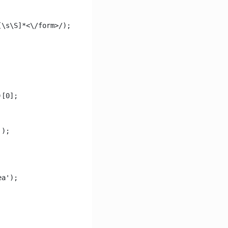
[\s\S]*<\/form>/);
)[0];
');
ea');