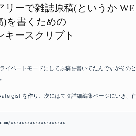
リーで​雑誌原稿(と​いうか WE
稿)を​書く​ための​
ンキースクリプト
ライベートモードにして原稿を書いてたんですがその
。
private gist を作り、次にはてダ詳細編集ページにいき
com/xxxxxxxxxxxxxxxxxxxx
