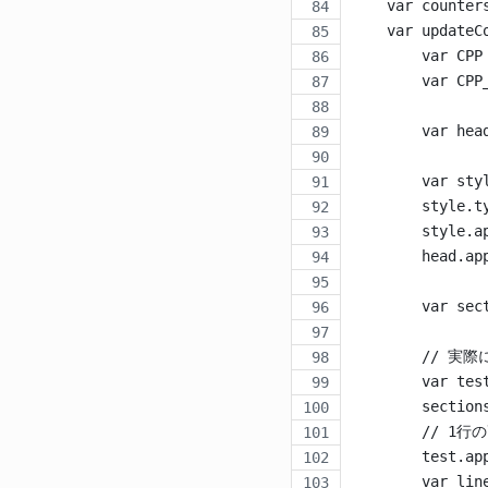
    var counter
    var updateC
        var C
        var CP
        var hea
        var sty
        style.t
        style.a
        head.ap
        var sec
        //
        var tes
        section
        // 1
        test.ap
        var lin