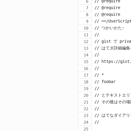
// @require    
// @require    
// @require    
// ==/UserScrip
// つかいかた:
//
// gist で pri
// はてダ詳細編
// 
// https://gist
//
// * 
// foobar
//
// とテキストエ
// その後はその
//
// はてなダイア
//