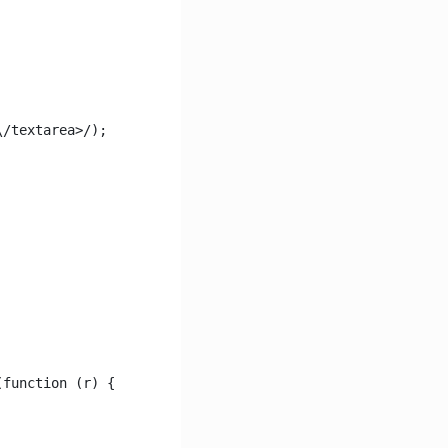
\/textarea>/);
(function (r) {