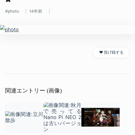
photo
14年前
❤️ 投げ銭する
関連エントリー (画像)