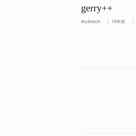
gerry++
subtech
14年前