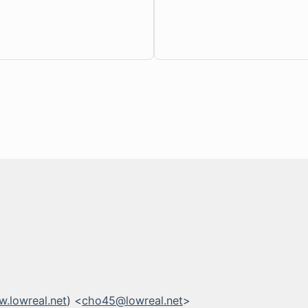
.lowreal.net
) <
cho45@lowreal.net
>