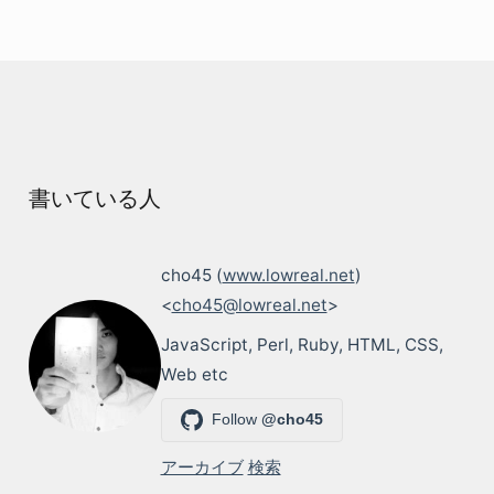
書いている人
cho45 (
www.lowreal.net
)
<
cho45@lowreal.net
>
JavaScript, Perl, Ruby, HTML, CSS,
Web etc
Follow
@cho45
アーカイブ
検索