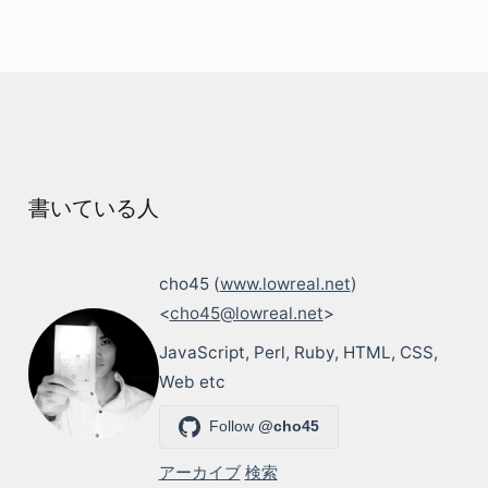
書いている人
cho45 (
www.lowreal.net
)
<
cho45@lowreal.net
>
JavaScript, Perl, Ruby, HTML, CSS,
Web etc
Follow
@cho45
アーカイブ
検索